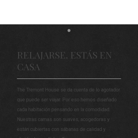
Item 1
RELAJARSE. ESTÁS EN
CASA
The Tremont House se da cuenta de lo agotador
que puede ser viajar. Por eso hemos diseñado
cada habitación pensando en la comodidad.
Nuestras camas son suaves, acogedoras y
están cubiertas con sábanas de calidad y