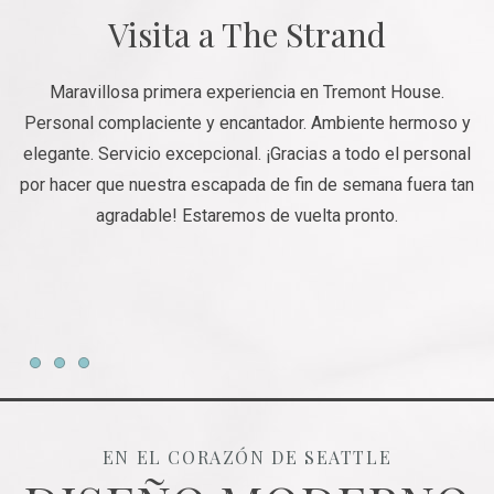
Visita a The Strand
Maravillosa primera experiencia en Tremont House.
Personal complaciente y encantador. Ambiente hermoso y
elegante. Servicio excepcional. ¡Gracias a todo el personal
c
por hacer que nuestra escapada de fin de semana fuera tan
d
agradable! Estaremos de vuelta pronto.
Item 1
Item 2
Item 3
EN EL CORAZÓN DE SEATTLE