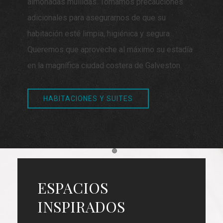
almohadas mullidas. Tomamos precauciones
adicionales para asegurarnos de que su
habitación esté limpia, higiénica y segura.
Queremos que aproveche al máximo su estadía
en la magnífica ciudad costera de Galveston.
HABITACIONES Y SUITES
Item 1
ESPACIOS
INSPIRADOS